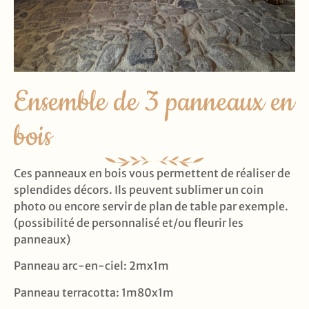
Ensemble de 3 panneaux en
bois
Ces panneaux en bois vous permettent de réaliser de
splendides décors. Ils peuvent sublimer un coin
photo ou encore servir de plan de table par exemple.
(possibilité de personnalisé et/ou fleurir les
panneaux)
Panneau arc-en-ciel: 2mx1m
Panneau terracotta: 1m80x1m