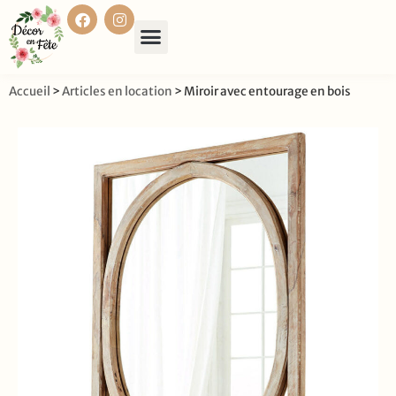
Accueil
>
Articles en location
>
Miroir avec entourage en bois