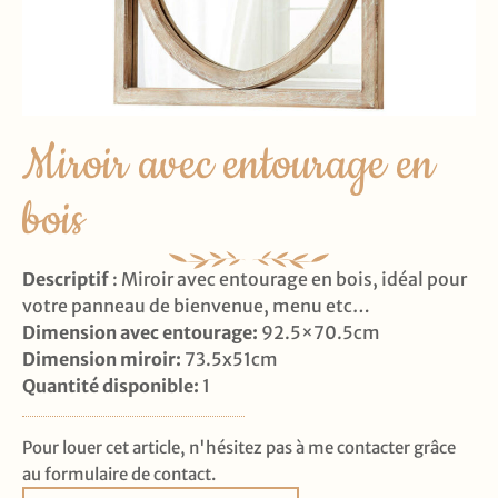
Miroir avec entourage en
bois
Descriptif
: Miroir avec entourage en bois, idéal pour
votre panneau de bienvenue, menu etc…
Dimension avec entourage:
92.5×70.5cm
Dimension miroir:
73.5x51cm
Quantité disponible
:
1
Pour louer cet article, n'hésitez pas à me contacter grâce
au formulaire de contact.