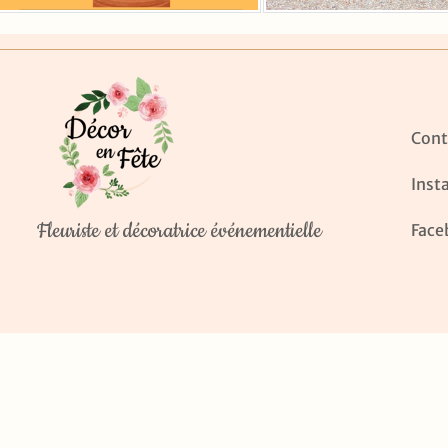
Cont
Inst
Fleuriste et décoratrice événementielle
Face