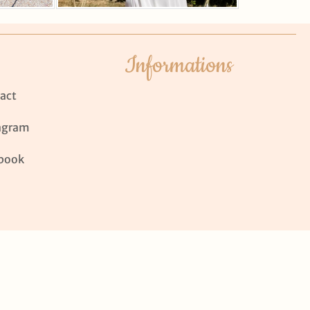
Informations
act
agram
book