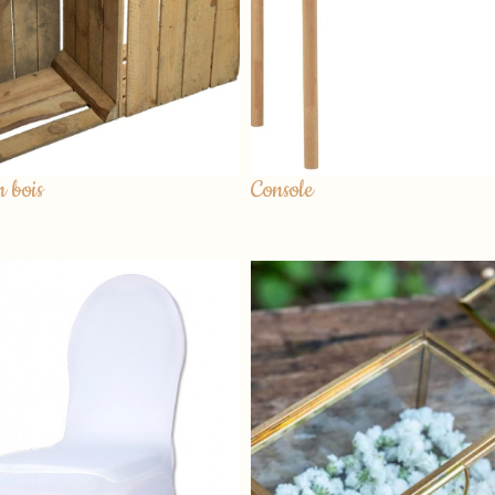
n bois
Console