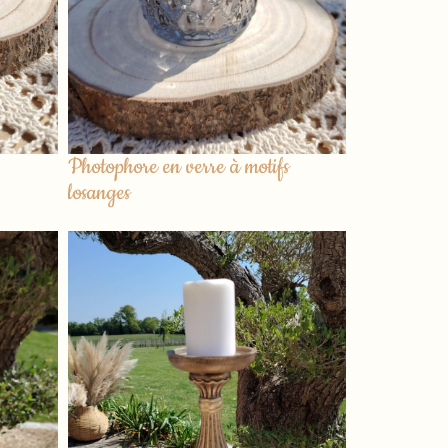
Photophore en verre à motifs
losanges