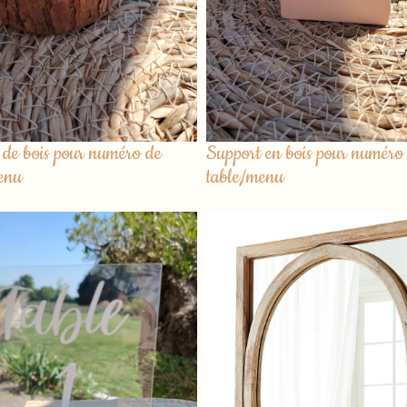
de bois pour numéro de
Support en bois pour numéro
enu
table/menu