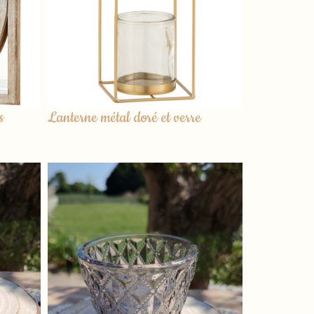
s
Lanterne métal doré et verre