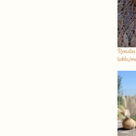
Rondin 
table/m