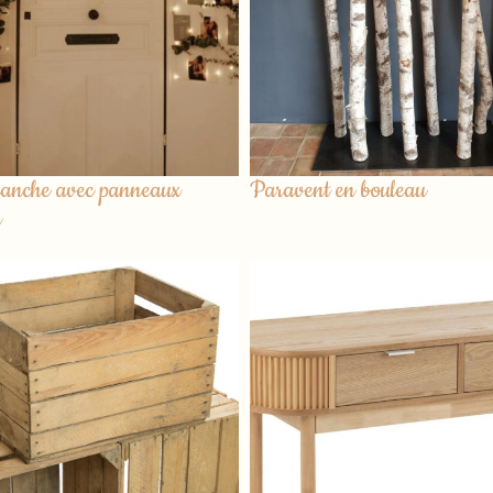
lanche avec panneaux
Paravent en bouleau
x