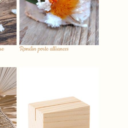
re
Rondin porte alliances