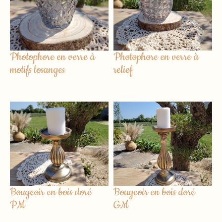
Photophore en verre à
Photophore en verre à
motifs losanges
relief
Bougeoir en bois doré
Bougeoir en bois doré
PM
GM