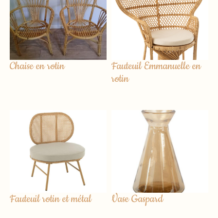
Chaise en rotin
Fauteuil Emmanuelle en
rotin
Fauteuil rotin et métal
Vase Gaspard