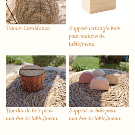
Panier Casablanca
Support rectangle bois
pour numéro de
table/menu
Rondin de bois pour
Support en bois pour
numéro de table/menu
numéro de table/menu